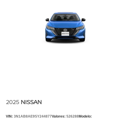
2025
NISSAN
VIN:
3N1AB8AE9SY244877
Valores:
526288
Modelo: