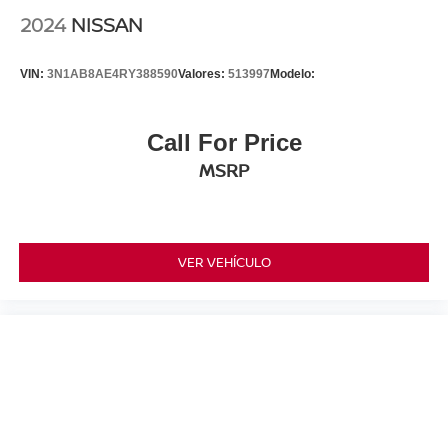
2024
NISSAN
VIN:
3N1AB8AE4RY388590
Valores:
513997
Modelo:
Call For Price
MSRP
VER VEHÍCULO