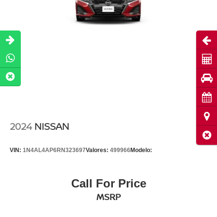
Abri
Cot
Pru
Cita
Ubi
2024
NISSAN
Cerr
VIN:
1N4AL4AP6RN323697
Valores:
499966
Modelo:
Call For Price
MSRP