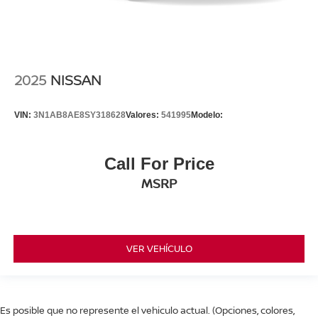
2025
NISSAN
VIN:
3N1AB8AE8SY318628
Valores:
541995
Modelo:
Call For Price
MSRP
VER VEHÍCULO
Es posible que no represente el vehiculo actual. (Opciones, colores,