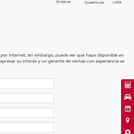
Ordenar
Lista
Cuadrícula
 por internet; sin embargo, puede ser que haya disponible en
 expresar su interés y un gerente de ventas con experiencia se
Cot
Pru
Cita
Ubi
Cerr