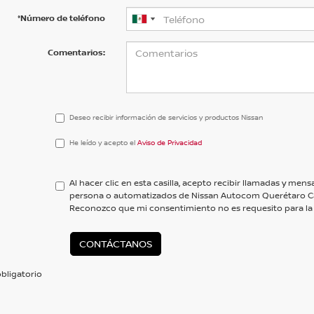
*Número de teléfono
Comentarios:
Deseo recibir información de servicios y productos Nissan
He
He leído y acepto el
Aviso de Privacidad
leído
y
acepto
Al hacer clic en esta casilla, acepto recibir llamadas y me
el
persona o automatizados de Nissan Autocom Querétaro C
<a
Reconozco que mi consentimiento no es requesito para la
href='/privacy.aspx'
target='_blank'>Aviso
de
CONTÁCTANOS
Privacidad</a>
bligatorio