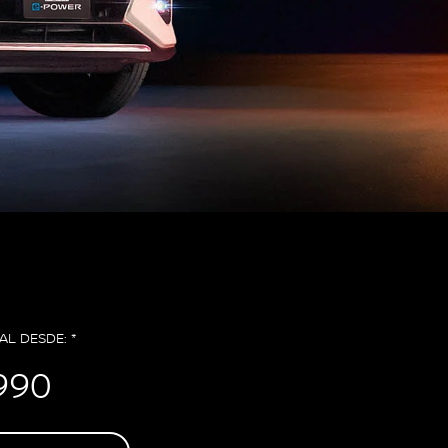
AL DESDE: *
990