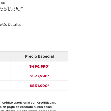
sde:
551,990*
Más Detalles
Precio Especial
$496,990*
$527,990*
$551,990*
n crédito tradicional con CrediNissan.
ica en pago de contado ni con otras
da cliente, crédito sujeto aprobación