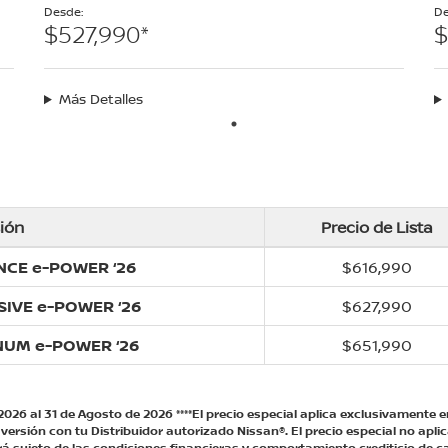
Desde:
De
$527,990*
$
Más Detalles
ión
Precio de Lista
NCE e-POWER ‘26
$616,990
SIVE e-POWER ‘26
$627,990
NUM e-POWER ‘26
$651,990
2026 al 31 de Agosto de 2026 ****El precio especial aplica exclusivamente e
versión con tu Distribuidor autorizado Nissan®. El precio especial no apl
rá sujeto de las condiciones financieras y comportamiento crediticio de ca