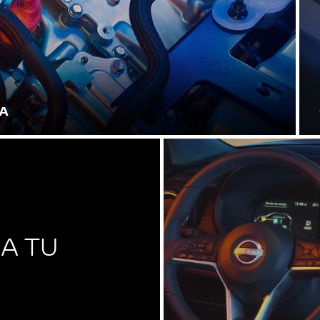
DA
A TU