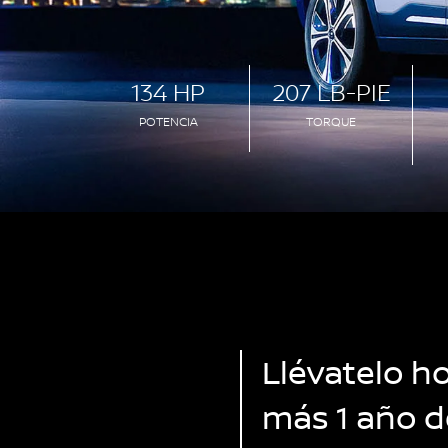
134 HP
207 LB-PIE
POTENCIA
TORQUE
Llévatelo h
más 1 año d