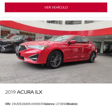
VER VEHÍCULO
2019
ACURA ILX
VIN:
19UDE2680KA900035
Valores:
273656
Modelo: