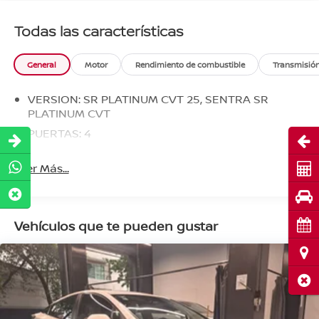
Todas las características
General
Motor
Rendimiento de combustible
Transmisió
VERSION: SR PLATINUM CVT 25, SENTRA SR
PLATINUM CVT
PUERTAS: 4
Abri
Leer Más...
Cot
Pru
Cita
Vehículos que te pueden gustar
Ubi
Cerr