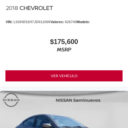
2018
CHEVROLET
VIN:
LSGHD52H7JD012006
Valores:
626749
Modelo:
$175,600
MSRP
VER VEHÍCULO