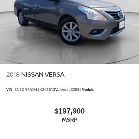
2018
NISSAN VERSA
VIN:
3N1CN7AD4JK391613
Valores:
32939
Modelo:
$197,900
MSRP