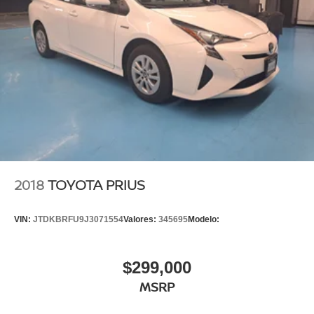
2018
TOYOTA PRIUS
VIN:
JTDKBRFU9J3071554
Valores:
345695
Modelo:
$299,000
MSRP