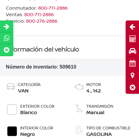
Conmutador:
800-711-2886
Ventas:
800-711-2886
Servicio:
800-276-2886
Abri
Cot
Información del vehículo
Pru
Cita
Número de inventario:
509610
Ubi
CATEGORÍA
MOTOR
Cerr
VAN
4 , 142
EXTERIOR COLOR
TRANSMISIÓN
Blanco
Manual
INTERIOR COLOR
TIPO DE COMBUSTIBLE
Negro
GASOLINA