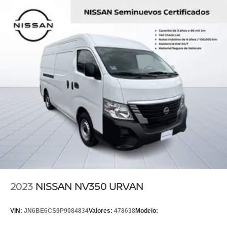
2023
NISSAN NV350 URVAN
VIN:
JN6BE6CS9P9084834
Valores:
478638
Modelo: