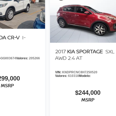
DA CR-V
I-
2017
KIA SPORTAGE
SXL
AWD 2.4 AT
GG003674
Valores:
205266
VIN:
KNDPRCNC8H7250520
Valores:
610318
Modelo:
299,000
MSRP
$244,000
MSRP