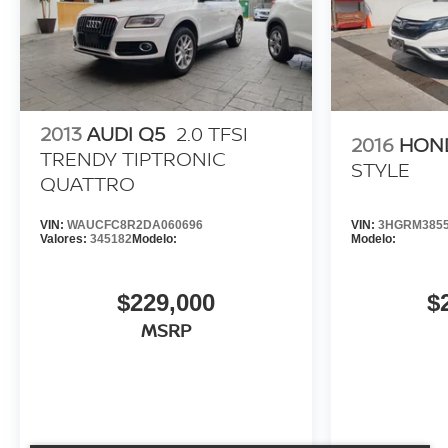
2013
AUDI Q5
2.0 TFSI
2016
HON
TRENDY TIPTRONIC
STYLE
QUATTRO
VIN:
WAUCFC8R2DA060696
VIN:
3HGRM3855
Valores:
345182
Modelo:
Modelo:
$229,000
$
MSRP