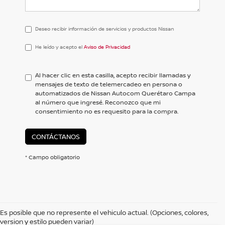
Deseo recibir información de servicios y productos Nissan
He
He leído y acepto el
Aviso de Privacidad
leído
y
acepto
Al hacer clic en esta casilla, acepto recibir llamadas y
el
mensajes de texto de telemercadeo en persona o
<a
automatizados de Nissan Autocom Querétaro Campa
href='/privacy.aspx'
al número que ingresé. Reconozco que mi
target='_blank'>Aviso
consentimiento no es requesito para la compra.
de
Privacidad</a>
CONTÁCTANOS
* Campo obligatorio
Es posible que no represente el vehiculo actual. (Opciones, colores,
version y estilo pueden variar)