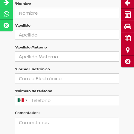
Abri
*Nombre
Cot
*Apellido
Pru
Cita
*Apellido Materno
Ubi
Cerr
*Correo Electrónico
*Número de teléfono
Comentarios: