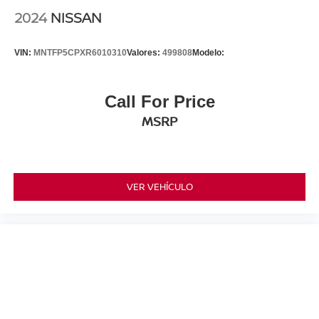
2024
NISSAN
VIN:
MNTFP5CPXR6010310
Valores:
499808
Modelo:
Call For Price
MSRP
VER VEHÍCULO