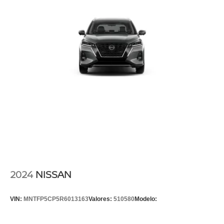
2024
NISSAN
VIN:
MNTFP5CP5R6013163
Valores:
510580
Modelo: