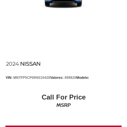
2024
NISSAN
VIN:
MNTFP5CP0R6010428
Valores:
499820
Modelo:
Call For Price
MSRP