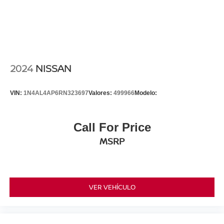
2024
NISSAN
VIN:
1N4AL4AP6RN323697
Valores:
499966
Modelo:
Call For Price
MSRP
VER VEHÍCULO