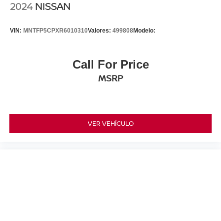
2024
NISSAN
VIN:
MNTFP5CPXR6010310
Valores:
499808
Modelo:
Call For Price
MSRP
VER VEHÍCULO