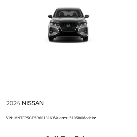
2024
NISSAN
VIN:
MNTFP5CP5R6013163
Valores:
510580
Modelo: