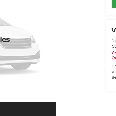
V
les
N
Ct
y
Q
C
V
Se