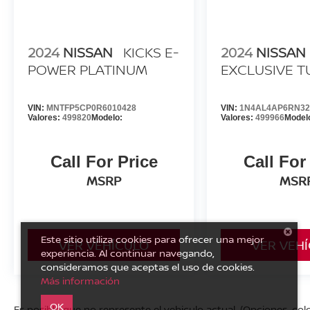
2024
NISSAN
KICKS E-
2024
NISSAN
POWER PLATINUM
EXCLUSIVE 
VIN:
MNTFP5CP0R6010428
VIN:
1N4AL4AP6RN32
Valores:
499820
Modelo:
Valores:
499966
Model
Call For Price
Call For
MSRP
MSR
Este sitio utiliza cookies para ofrecer una mejor
VER VEHÍCULO
VER VEH
experiencia. Al continuar navegando,
consideramos que aceptas el uso de cookies.
Más información
OK
Es posible que no represente el vehiculo actual. (Opciones, colo