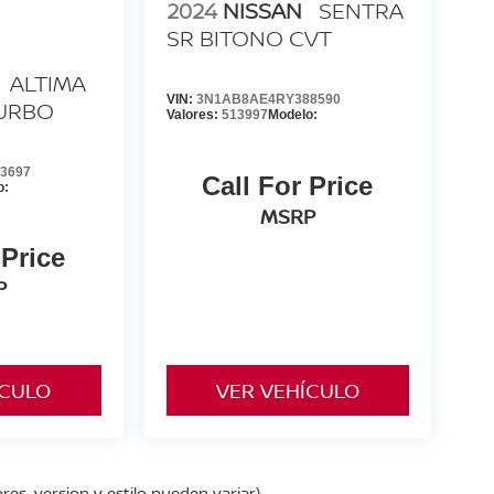
2024
NISSAN
SENTRA
SR BITONO CVT
ALTIMA
VIN:
3N1AB8AE4RY388590
TURBO
Valores:
513997
Modelo:
3697
Call For Price
o:
MSRP
 Price
P
ÍCULO
VER VEHÍCULO
res, version y estilo pueden variar)