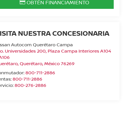
OBTÉN FINANCIAMIENTO
ISITA NUESTRA CONCESIONARIA
issan Autocom Querétaro Campa
o. Universidades 200, Plaza Campa Interiores A104
 A106
uerétaro
,
Querétaro
, México
76269
onmutador:
800-711-2886
entas:
800-711-2886
rvicio:
800-276-2886