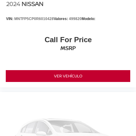
2024
NISSAN
VIN:
MNTFP5CP0R6010428
Valores:
499820
Modelo:
Call For Price
MSRP
VER VEHÍCULO