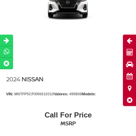
Abri
Cot
Pru
Cita
2024
NISSAN
Ubi
VIN:
MNTFP5CPXR6010310
Valores:
499808
Modelo:
Cerr
Call For Price
MSRP