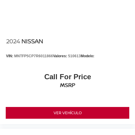
2024
NISSAN
VIN:
MNTFP5CP7R6011866
Valores:
510613
Modelo:
Call For Price
MSRP
VER VEHÍCULO