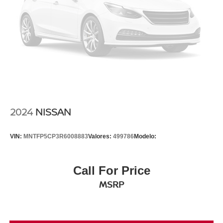
2024
NISSAN
VIN:
MNTFP5CP3R6008883
Valores:
499786
Modelo:
Call For Price
MSRP