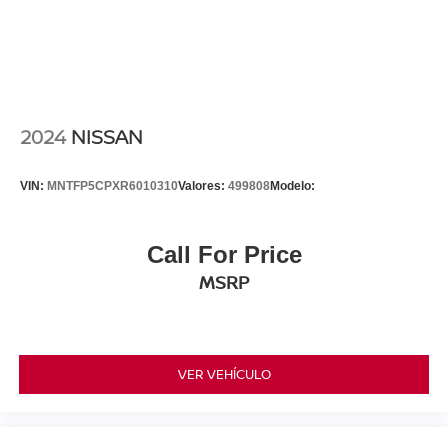
2024
NISSAN
VIN:
MNTFP5CPXR6010310
Valores:
499808
Modelo:
Call For Price
MSRP
VER VEHÍCULO