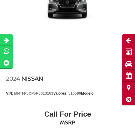
Abri
Cot
Pru
Cita
2024
NISSAN
Ubi
VIN:
MNTFP5CP5R6013163
Valores:
510580
Modelo:
Cerr
Call For Price
MSRP