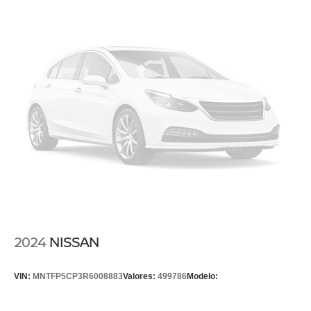
2024
NISSAN
VIN:
MNTFP5CP3R6008883
Valores:
499786
Modelo: