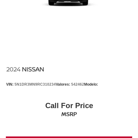
2024
NISSAN
VIN:
5N1DR3MN9RC310234
Valores:
542462
Modelo:
Call For Price
MSRP