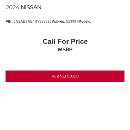
2024
NISSAN
VIN:
3N1AB8AE4RY388590
Valores:
513997
Modelo:
Call For Price
MSRP
VER VEHÍCULO