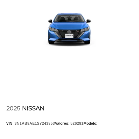
2025
NISSAN
VIN:
3N1AB8AE1SY243853
Valores:
526281
Modelo: