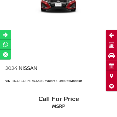
Abri
Cot
Pru
Cita
2024
NISSAN
Ubi
VIN:
1N4AL4AP6RN323697
Valores:
499966
Modelo:
Cerr
Call For Price
MSRP