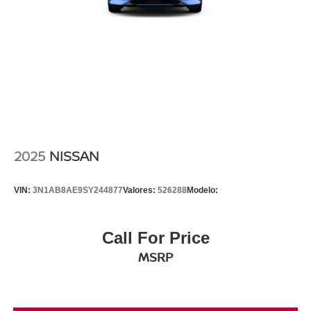
2025
NISSAN
VIN:
3N1AB8AE9SY244877
Valores:
526288
Modelo:
Call For Price
MSRP