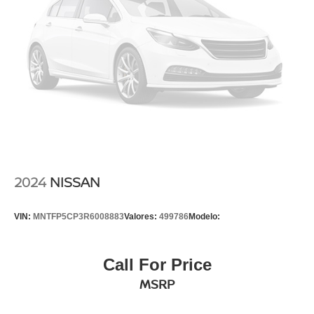
2024
NISSAN
VIN:
MNTFP5CP3R6008883
Valores:
499786
Modelo:
Call For Price
MSRP