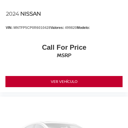
2024
NISSAN
VIN:
MNTFP5CP0R6010428
Valores:
499820
Modelo:
Call For Price
MSRP
VER VEHÍCULO