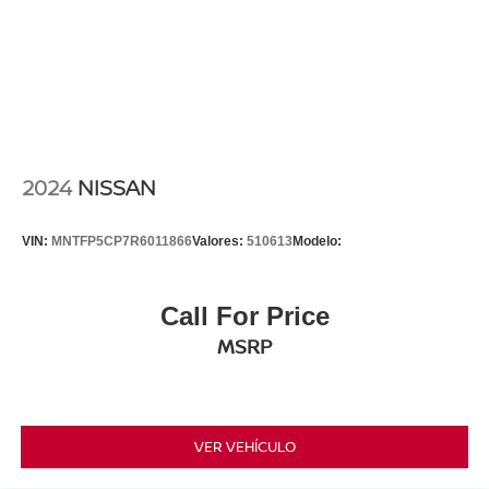
2024
NISSAN
VIN:
MNTFP5CP7R6011866
Valores:
510613
Modelo:
Call For Price
MSRP
VER VEHÍCULO