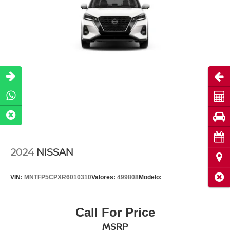
Abri
Cot
Pru
Cita
2024
NISSAN
Ubi
Cerr
VIN:
MNTFP5CPXR6010310
Valores:
499808
Modelo:
Call For Price
MSRP