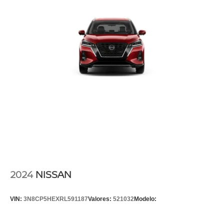
2024
NISSAN
VIN:
3N8CP5HEXRL591187
Valores:
521032
Modelo: