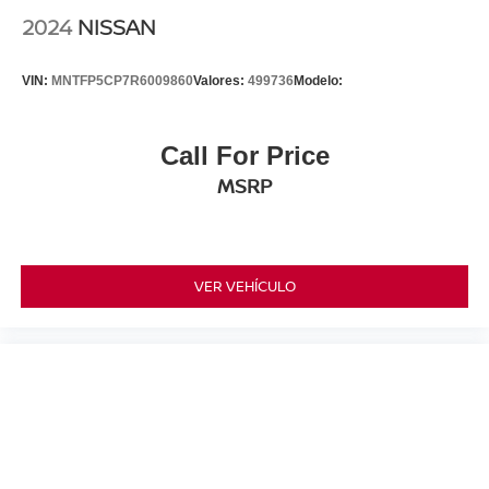
2024
NISSAN
VIN:
MNTFP5CP7R6009860
Valores:
499736
Modelo:
Call For Price
MSRP
VER VEHÍCULO