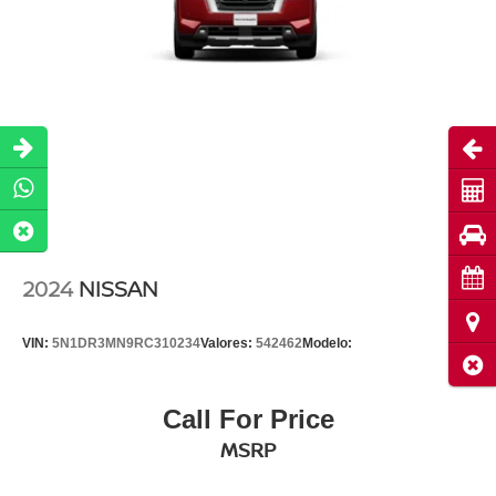
Abri
Cot
Pru
Cita
2024
NISSAN
Ubi
VIN:
5N1DR3MN9RC310234
Valores:
542462
Modelo:
Cerr
Call For Price
MSRP