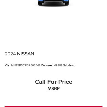
2024
NISSAN
VIN:
MNTFP5CP0R6010428
Valores:
499820
Modelo:
Call For Price
MSRP