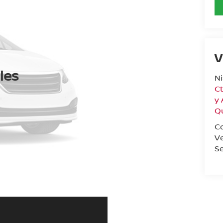
V
les
N
Ct
y
Q
C
V
Se