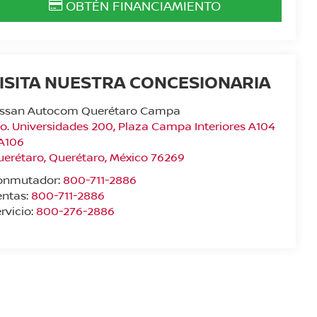
OBTÉN FINANCIAMIENTO
ISITA NUESTRA CONCESIONARIA
issan Autocom Querétaro Campa
o. Universidades 200, Plaza Campa Interiores A104
 A106
uerétaro
,
Querétaro
, México
76269
onmutador:
800-711-2886
entas:
800-711-2886
rvicio:
800-276-2886