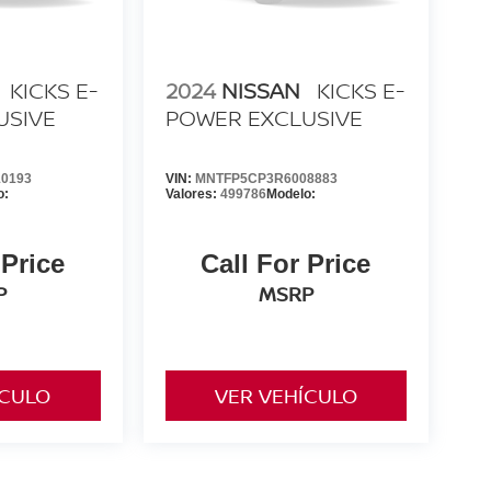
KICKS E-
2024
NISSAN
KICKS E-
USIVE
POWER EXCLUSIVE
0193
VIN:
MNTFP5CP3R6008883
o:
Valores:
499786
Modelo:
 Price
Call For Price
P
MSRP
ÍCULO
VER VEHÍCULO