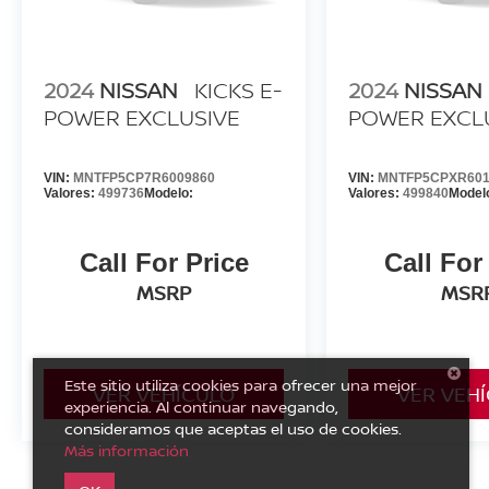
2024
NISSAN
KICKS E-
2024
NISSAN
POWER EXCLUSIVE
POWER EXCL
VIN:
MNTFP5CP7R6009860
VIN:
MNTFP5CPXR601
Valores:
499736
Modelo:
Valores:
499840
Model
Call For Price
Call For
MSRP
MSR
Este sitio utiliza cookies para ofrecer una mejor
VER VEHÍCULO
VER VEH
experiencia. Al continuar navegando,
consideramos que aceptas el uso de cookies.
Más información