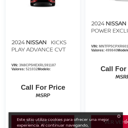
2024
NISSAN
POWER EXCL
2024
NISSAN
KICKS
VIN:
MNTFP5CPXR601
PLAY ADVANCE CVT
Valores:
499840
Model
VIN:
3N8CP5HEXRL591187
Call For
Valores:
521032
Modelo:
MSR
Call For Price
MSRP
Este sitio utiliza cookies para ofrecer una mejor
VER VEHÍCULO
VER VEH
experiencia. Al continuar navegando,