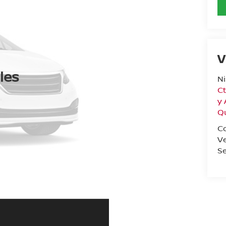
V
les
N
Ct
y
Q
C
V
Se