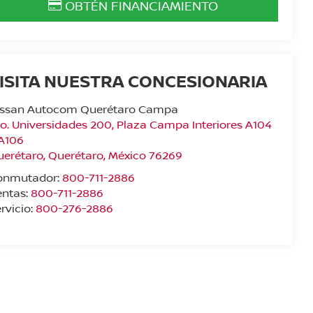
OBTÉN FINANCIAMIENTO
ISITA NUESTRA CONCESIONARIA
issan Autocom Querétaro Campa
o. Universidades 200, Plaza Campa Interiores A104
 A106
uerétaro
,
Querétaro
, México
76269
onmutador:
800-711-2886
entas:
800-711-2886
rvicio:
800-276-2886