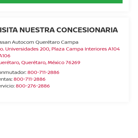
ISITA NUESTRA CONCESIONARIA
issan Autocom Querétaro Campa
o. Universidades 200, Plaza Campa Interiores A104
 A106
uerétaro
,
Querétaro
, México
76269
onmutador:
800-711-2886
entas:
800-711-2886
rvicio:
800-276-2886