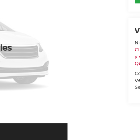
V
N
les
Ct
y
Q
C
V
Se