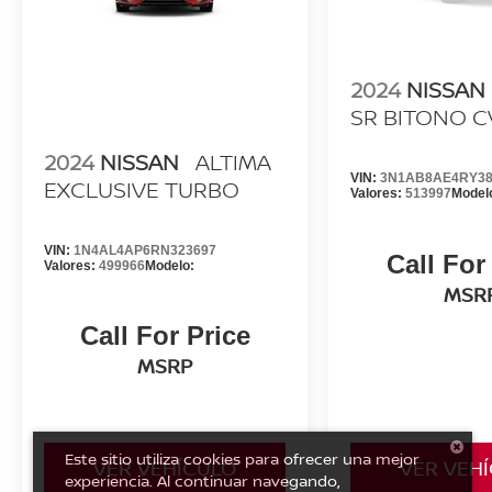
2024
NISSAN
SR BITONO C
2024
NISSAN
ALTIMA
VIN:
3N1AB8AE4RY38
EXCLUSIVE TURBO
Valores:
513997
Model
VIN:
1N4AL4AP6RN323697
Call For
Valores:
499966
Modelo:
MSR
Call For Price
MSRP
Este sitio utiliza cookies para ofrecer una mejor
VER VEHÍCULO
VER VEH
experiencia. Al continuar navegando,