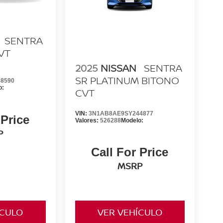
SENTRA
VT
2025
NISSAN
SENTRA
SR PLATINUM BITONO
8590
o:
CVT
VIN:
3N1AB8AE9SY244877
 Price
Valores:
526288
Modelo:
P
Call For Price
MSRP
ÍCULO
VER VEHÍCULO