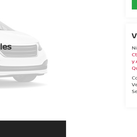
V
les
N
Ct
y
Q
C
V
Se