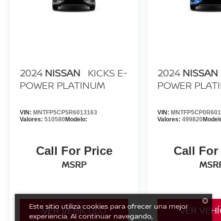
2024
NISSAN
KICKS E-
2024
NISSAN
POWER PLATINUM
POWER PLAT
VIN:
MNTFP5CP5R6013163
VIN:
MNTFP5CP0R601
Valores:
510580
Modelo:
Valores:
499820
Model
Call For Price
Call For
MSRP
MSR
Este sitio utiliza cookies para ofrecer una mejor
VER VEHÍCULO
VER VEH
experiencia. Al continuar navegando,