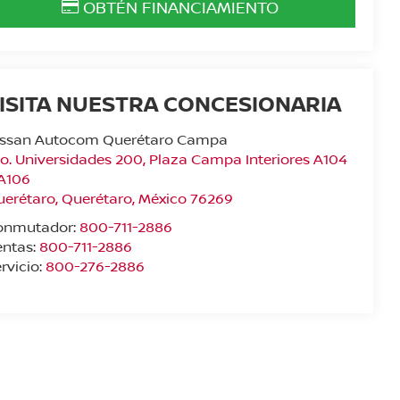
OBTÉN FINANCIAMIENTO
ISITA NUESTRA CONCESIONARIA
issan Autocom Querétaro Campa
o. Universidades 200, Plaza Campa Interiores A104
 A106
uerétaro
,
Querétaro
, México
76269
onmutador:
800-711-2886
entas:
800-711-2886
rvicio:
800-276-2886