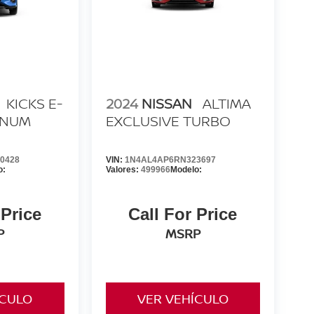
KICKS E-
2024
NISSAN
ALTIMA
INUM
EXCLUSIVE TURBO
0428
VIN:
1N4AL4AP6RN323697
o:
Valores:
499966
Modelo:
 Price
Call For Price
P
MSRP
ÍCULO
VER VEHÍCULO