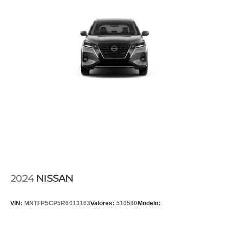
2024
NISSAN
VIN:
MNTFP5CP5R6013163
Valores:
510580
Modelo: