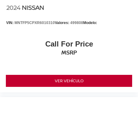
2024
NISSAN
VIN:
MNTFP5CPXR6010310
Valores:
499808
Modelo:
Call For Price
MSRP
VER VEHÍCULO