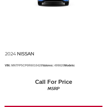
2024
NISSAN
VIN:
MNTFP5CP0R6010428
Valores:
499820
Modelo:
Call For Price
MSRP