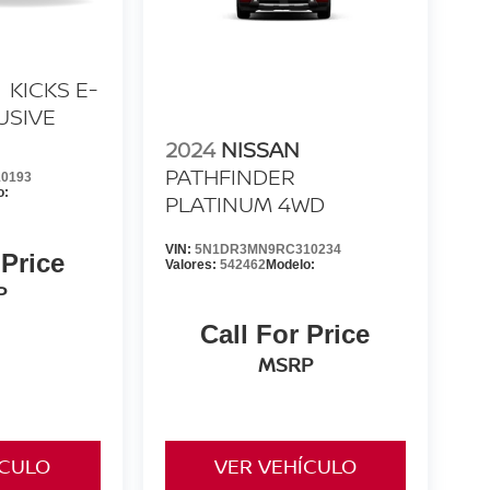
KICKS E-
USIVE
2024
NISSAN
PATHFINDER
0193
o:
PLATINUM 4WD
VIN:
5N1DR3MN9RC310234
 Price
Valores:
542462
Modelo:
P
Call For Price
MSRP
ÍCULO
VER VEHÍCULO