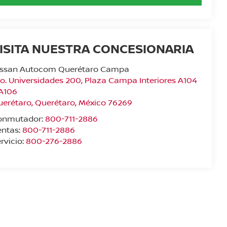
ISITA NUESTRA CONCESIONARIA
issan Autocom Querétaro Campa
o. Universidades 200, Plaza Campa Interiores A104
 A106
uerétaro
,
Querétaro
, México
76269
onmutador:
800-711-2886
entas:
800-711-2886
rvicio:
800-276-2886