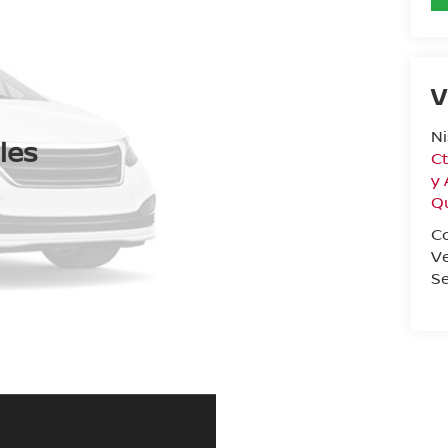
V
N
les
Ct
y
Q
C
V
Se