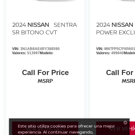
2024
NISSAN
SENTRA
2024
NISSAN
SR BITONO CVT
POWER EXCL
VIN:
3N1AB8AE4RY388590
VIN:
MNTFP5CPXR601
Valores:
513997
Modelo:
Valores:
499840
Model
Call For Price
Call For
MSRP
MSR
Este sitio utiliza cookies para ofrecer una mejor
VER VEHÍCULO
VER VEH
experiencia. Al continuar navegando,