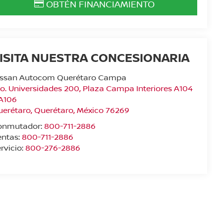
OBTÉN FINANCIAMIENTO
ISITA NUESTRA CONCESIONARIA
issan Autocom Querétaro Campa
o. Universidades 200, Plaza Campa Interiores A104
 A106
uerétaro
,
Querétaro
, México
76269
onmutador:
800-711-2886
entas:
800-711-2886
rvicio:
800-276-2886