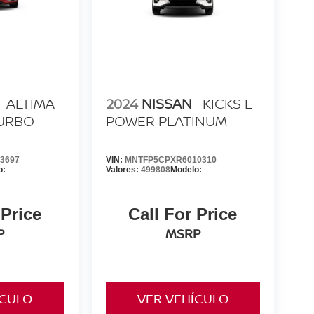
ALTIMA
2024
NISSAN
KICKS E-
TURBO
POWER PLATINUM
3697
VIN:
MNTFP5CPXR6010310
o:
Valores:
499808
Modelo:
 Price
Call For Price
P
MSRP
ÍCULO
VER VEHÍCULO