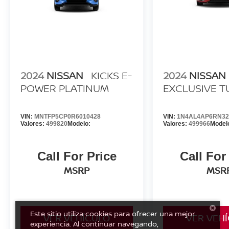
2024
NISSAN
KICKS E-
2024
NISSAN
POWER PLATINUM
EXCLUSIVE 
VIN:
MNTFP5CP0R6010428
VIN:
1N4AL4AP6RN32
Valores:
499820
Modelo:
Valores:
499966
Model
Call For Price
Call For
MSRP
MSR
Este sitio utiliza cookies para ofrecer una mejor
VER VEHÍCULO
VER VEH
experiencia. Al continuar navegando,