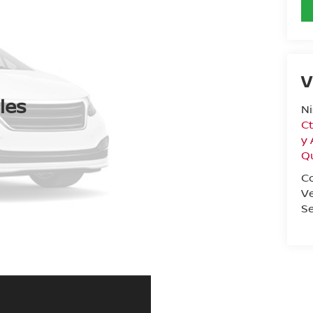
V
les
N
Ct
y
Q
C
V
Se