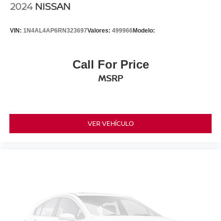
2024
NISSAN
VIN:
1N4AL4AP6RN323697
Valores:
499966
Modelo:
Call For Price
MSRP
VER VEHÍCULO