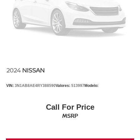
2024
NISSAN
VIN:
3N1AB8AE4RY388590
Valores:
513997
Modelo:
Call For Price
MSRP