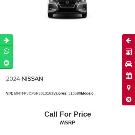
Abri
Cot
Pru
Cita
2024
NISSAN
Ubi
VIN:
MNTFP5CP5R6013163
Valores:
510580
Modelo:
Cerr
Call For Price
MSRP