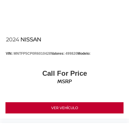
2024
NISSAN
VIN:
MNTFP5CP0R6010428
Valores:
499820
Modelo:
Call For Price
MSRP
VER VEHÍCULO