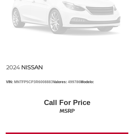
2024
NISSAN
VIN:
MNTFP5CP3R6008883
Valores:
499786
Modelo:
Call For Price
MSRP