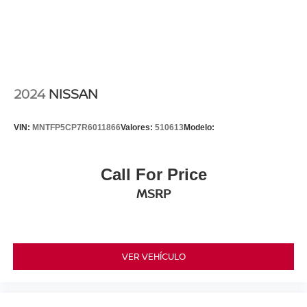
2024
NISSAN
VIN:
MNTFP5CP7R6011866
Valores:
510613
Modelo:
Call For Price
MSRP
VER VEHÍCULO