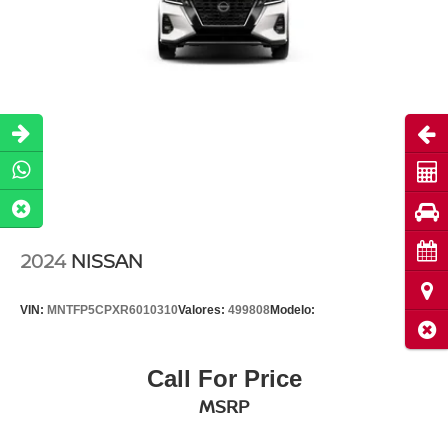
Abri
Cot
Pru
Cita
2024
NISSAN
Ubi
VIN:
MNTFP5CPXR6010310
Valores:
499808
Modelo:
Cerr
Call For Price
MSRP