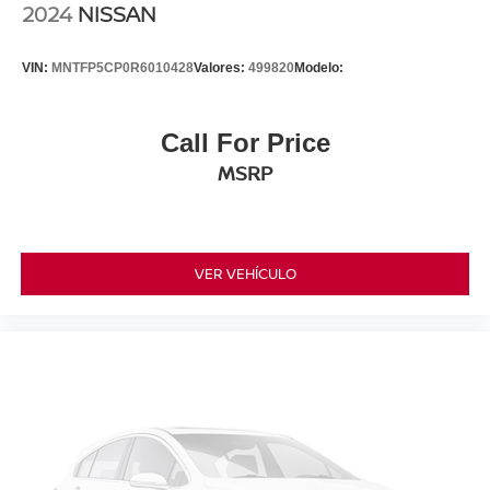
2024
NISSAN
VIN:
MNTFP5CP0R6010428
Valores:
499820
Modelo:
Call For Price
MSRP
VER VEHÍCULO