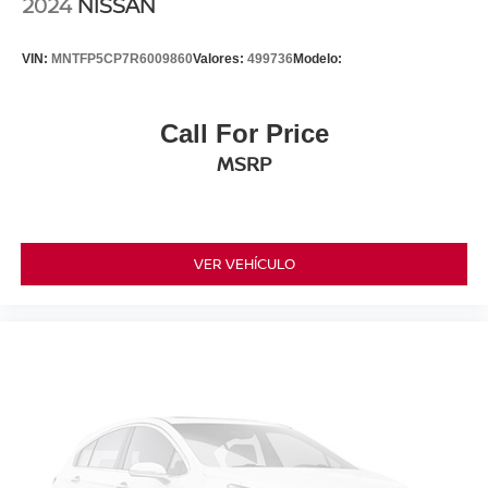
2024
NISSAN
VIN:
MNTFP5CP7R6009860
Valores:
499736
Modelo:
Call For Price
MSRP
VER VEHÍCULO