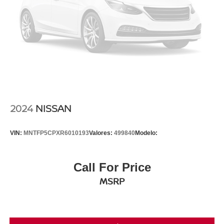
2024
NISSAN
VIN:
MNTFP5CPXR6010193
Valores:
499840
Modelo:
Call For Price
MSRP