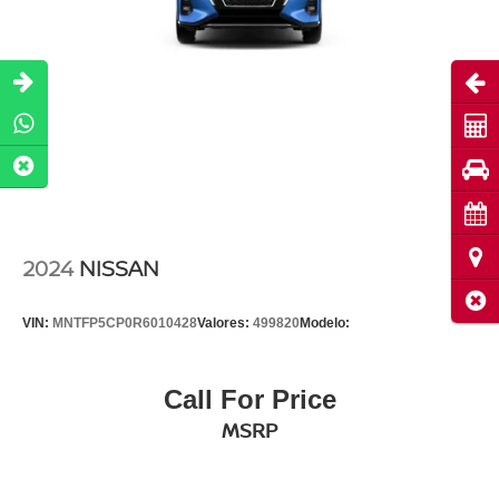
Abri
Cot
Pru
Cita
Ubi
2024
NISSAN
Cerr
VIN:
MNTFP5CP0R6010428
Valores:
499820
Modelo:
Call For Price
MSRP