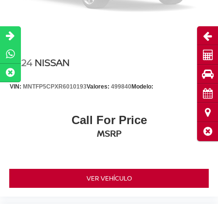
Abri
Cot
2024
NISSAN
Pru
VIN:
MNTFP5CPXR6010193
Valores:
499840
Modelo:
Cita
Ubi
Call For Price
Cerr
MSRP
VER VEHÍCULO