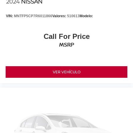
2024
NISSAN
VIN:
MNTFP5CP7R6011866
Valores:
510613
Modelo:
Call For Price
MSRP
VER VEHÍCULO