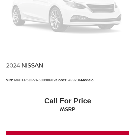
2024
NISSAN
VIN:
MNTFP5CP7R6009860
Valores:
499736
Modelo:
Call For Price
MSRP