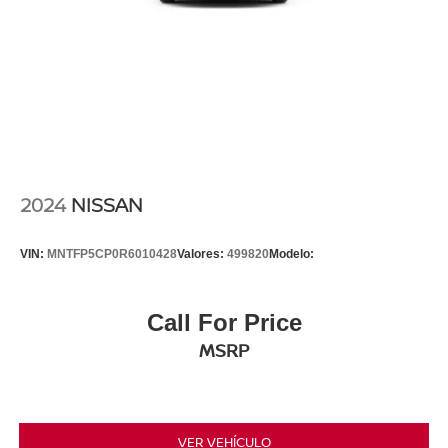
2024
NISSAN
VIN:
MNTFP5CP0R6010428
Valores:
499820
Modelo:
Call For Price
MSRP
VER VEHÍCULO