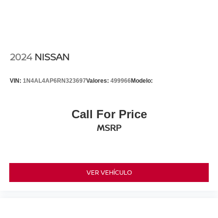
2024
NISSAN
VIN:
1N4AL4AP6RN323697
Valores:
499966
Modelo:
Call For Price
MSRP
VER VEHÍCULO