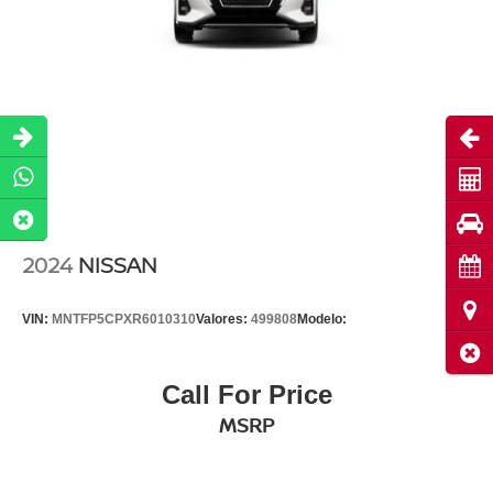
Abri
Cot
Pru
2024
NISSAN
Cita
Ubi
VIN:
MNTFP5CPXR6010310
Valores:
499808
Modelo:
Cerr
Call For Price
MSRP