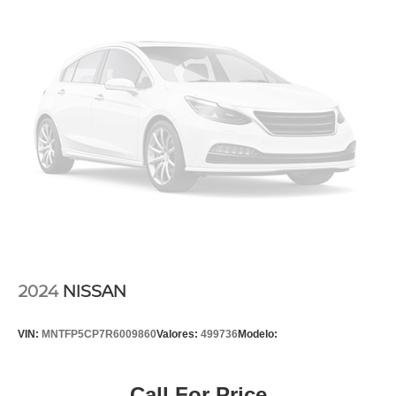
2024
NISSAN
VIN:
MNTFP5CP7R6009860
Valores:
499736
Modelo:
Call For Price