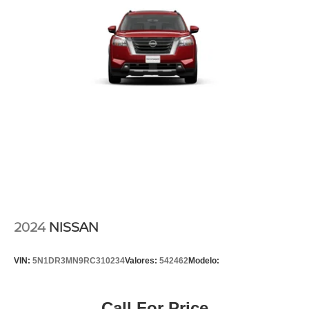
2024
NISSAN
VIN:
5N1DR3MN9RC310234
Valores:
542462
Modelo:
Call For Price