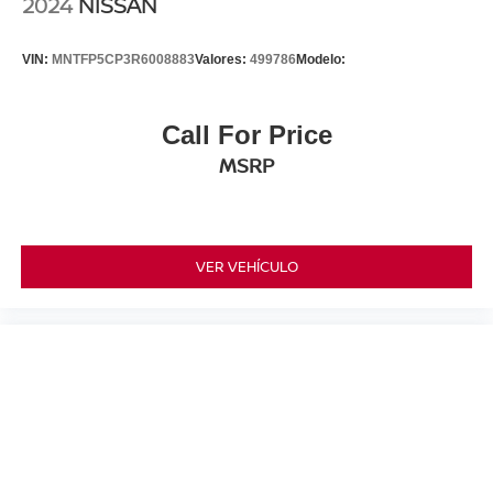
2024
NISSAN
VIN:
MNTFP5CP3R6008883
Valores:
499786
Modelo:
Call For Price
MSRP
VER VEHÍCULO