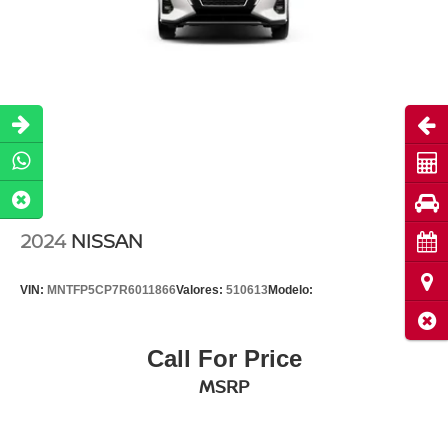
Abri
Cot
Pru
2024
NISSAN
Cita
Ubi
VIN:
MNTFP5CP7R6011866
Valores:
510613
Modelo:
Cerr
Call For Price
MSRP