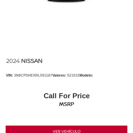
2024
NISSAN
VIN:
3N8CP5HEXRL591187
Valores:
521032
Modelo:
Call For Price
MSRP
VER VEHÍCULO