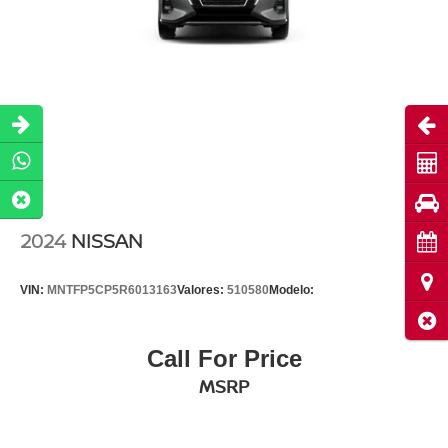
Abri
Cot
Pru
2024
NISSAN
Cita
Ubi
VIN:
MNTFP5CP5R6013163
Valores:
510580
Modelo:
Cerr
Call For Price
MSRP