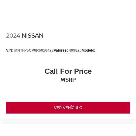
2024
NISSAN
VIN:
MNTFP5CP0R6010428
Valores:
499820
Modelo:
Call For Price
MSRP
VER VEHÍCULO