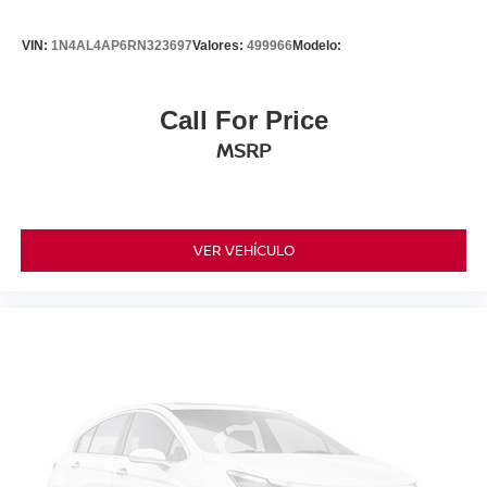
VIN:
1N4AL4AP6RN323697
Valores:
499966
Modelo:
Call For Price
MSRP
VER VEHÍCULO