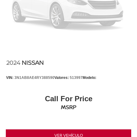
2024
NISSAN
VIN:
3N1AB8AE4RY388590
Valores:
513997
Modelo:
Call For Price
MSRP
VER VEHÍCULO