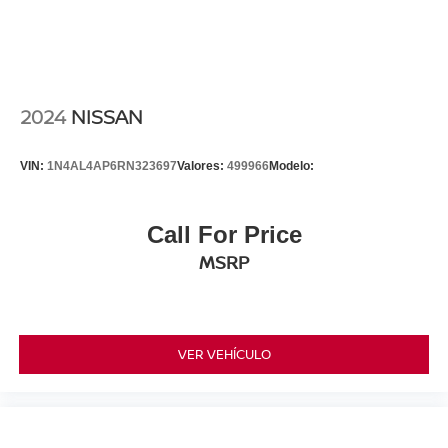
2024
NISSAN
VIN:
1N4AL4AP6RN323697
Valores:
499966
Modelo:
Call For Price
MSRP
VER VEHÍCULO