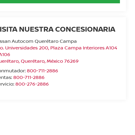
ISITA NUESTRA CONCESIONARIA
issan Autocom Querétaro Campa
o. Universidades 200, Plaza Campa Interiores A104
 A106
uerétaro
,
Querétaro
, México
76269
onmutador:
800-711-2886
entas:
800-711-2886
rvicio:
800-276-2886