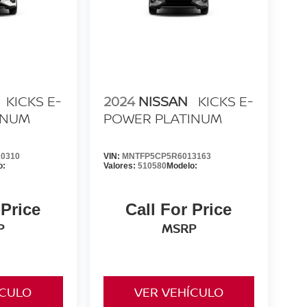
KICKS E-
2024
NISSAN
KICKS E-
INUM
POWER PLATINUM
0310
VIN:
MNTFP5CP5R6013163
o:
Valores:
510580
Modelo:
 Price
Call For Price
P
MSRP
ÍCULO
VER VEHÍCULO