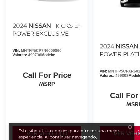
2024
NISSAN
KICKS E-
POWER EXCLUSIVE
2024
NISSAN
VIN:
MNTFP5CP7R6009860
POWER PLAT
Valores:
499736
Modelo:
VIN:
MNTFP5CPXR601
Call For Price
Valores:
499808
Model
MSRP
Call For
MSR
Este sitio utiliza cookies para ofrecer una mejor
VER VEHÍCULO
VER VEH
experiencia. Al continuar navegando,