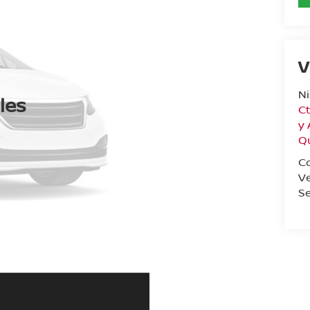
V
N
les
Ct
y
Q
C
V
Se