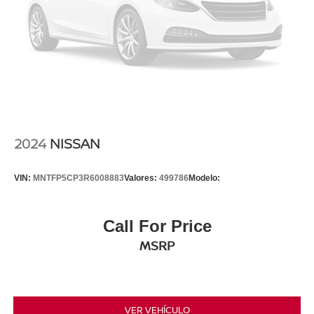
2024
NISSAN
VIN:
MNTFP5CP3R6008883
Valores:
499786
Modelo:
Call For Price
MSRP
VER VEHÍCULO