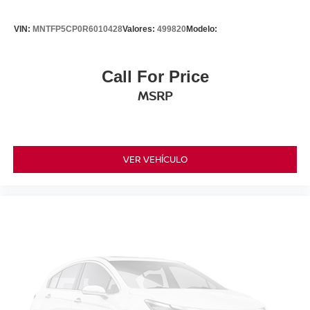
VIN:
MNTFP5CP0R6010428
Valores:
499820
Modelo:
Call For Price
MSRP
VER VEHÍCULO