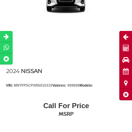
Abri
Cot
Pru
2024
NISSAN
Cita
Ubi
VIN:
MNTFP5CPXR6010310
Valores:
499808
Modelo:
Cerr
Call For Price
MSRP