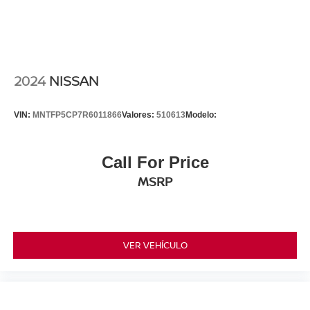
2024
NISSAN
VIN:
MNTFP5CP7R6011866
Valores:
510613
Modelo:
Call For Price
MSRP
VER VEHÍCULO