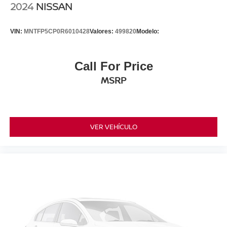
2024
NISSAN
VIN:
MNTFP5CP0R6010428
Valores:
499820
Modelo:
Call For Price
MSRP
VER VEHÍCULO