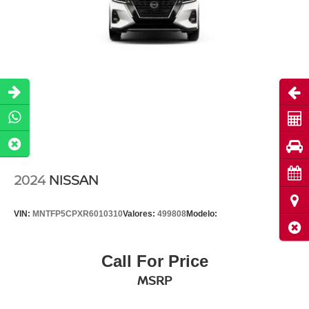
Abri
Cot
Pru
Cita
2024
NISSAN
Ubi
VIN:
MNTFP5CPXR6010310
Valores:
499808
Modelo:
Cerr
Call For Price
MSRP