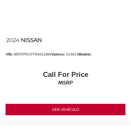
2024
NISSAN
VIN:
MNTFP5CP7R6011866
Valores:
510613
Modelo:
Call For Price
MSRP
VER VEHÍCULO