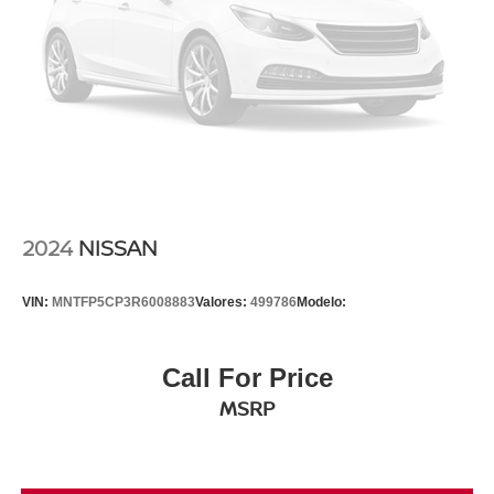
2024
NISSAN
VIN:
MNTFP5CP3R6008883
Valores:
499786
Modelo:
Call For Price
MSRP